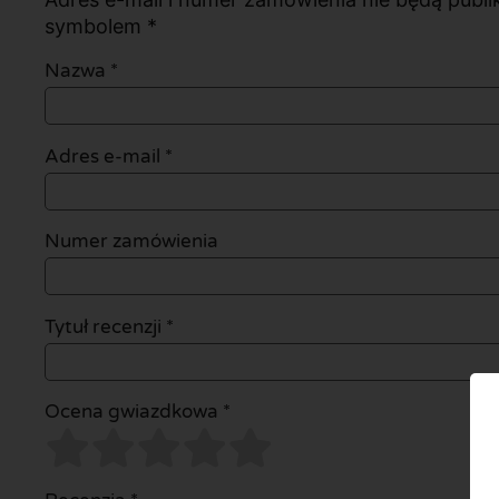
symbolem *
Nazwa
*
Adres e-mail
*
Numer zamówienia
Tytuł recenzji *
Ocena gwiazdkowa *