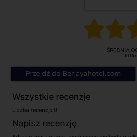


ŚREDNIA OC
(0 Rec
Przejdź do Berjayahotel.com
Wszystkie recenzje
Liczba recenzji: 0
Napisz recenzję
Adres e-mail i numer zamówienia nie będą pub