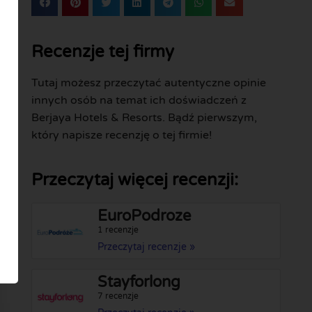
Recenzje tej firmy
Tutaj możesz przeczytać autentyczne opinie
innych osób na temat ich doświadczeń z
Berjaya Hotels & Resorts. Bądź pierwszym,
który napisze recenzję o tej firmie!
Przeczytaj więcej recenzji:
EuroPodroze
1 recenzje
Przeczytaj recenzje »
Stayforlong
7 recenzje