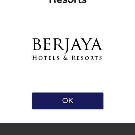
a i Polityką prywatności. Oświadczam również, że mam
e zarówno dla firm, jak i użytkowników. Dlatego niektóre strony
OK
ę.