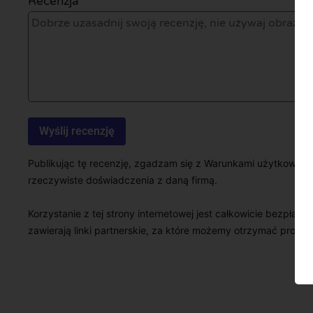
Recenzja *
Publikując tę recenzję, zgadzam się z Warunkami użytkowani
rzeczywiste doświadczenia z daną firmą.
Korzystanie z tej strony internetowej jest całkowicie bezpłatn
zawierają linki partnerskie, za które możemy otrzymać prowizj