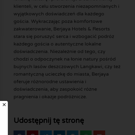
klienteli, w celu stworzenia niezapomnianych i
wyjątkowych doświadczeń dla każdego
gościa. Wykraczając poza komfortowe
zakwaterowanie, Berjaya Hotels & Resorts
stara się poruszyć serca i wzbogacić podróż
każdego gościa o autentyczne lokalne
doświadczenia. Niezależnie od tego, czy
chodzi o odpoczynek na łonie natury pośród
bujnych lasów deszczowych Langkawi, czy też
romantyczną ucieczkę do miasta, Berjaya
oferuje różnorodne ustawienia i
doświadczenia, aby zaspokoić różne
pragnienia i okazje podróżnicze.
Udostępnij tę stronę