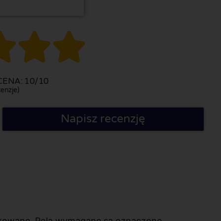



ENA: 10/10
enzje)
Napisz recenzję
likowane. Pola wymagane są oznaczone