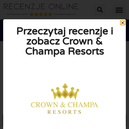
Przeczytaj recenzje i
zobacz Crown &
Champa Resorts





ŚREDNIA OCENA: 10/10
(0 Recenzje)
Przejdź do Crownandchamparesorts.com