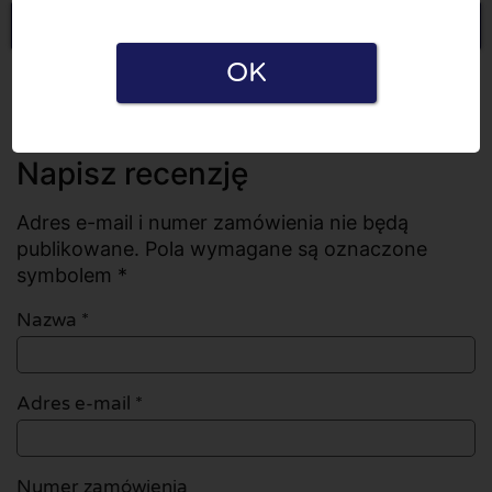
Napisz recenzję
OK
Wszystkie recenzje
Liczba recenzji: 0
Napisz recenzję
Adres e-mail i numer zamówienia nie będą
publikowane. Pola wymagane są oznaczone
symbolem *
Nazwa
*
Adres e-mail
*
Numer zamówienia