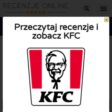
Przeczytaj recenzje i
zobacz KFC





ŚREDNIA OCENA: 10/10
(0 Recenzje)
Przejdź do Kfc.pl