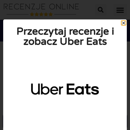
Przeczytaj recenzje i
zobacz Uber Eats





ŚREDNIA OCENA: 10/10
(0 Recenzje)
Przejdź do Ubereats.com