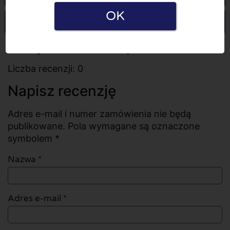
OK
Napisz recenzję
Wszystkie recenzje
Liczba recenzji: 0
Napisz recenzję
Adres e-mail i numer zamówienia nie będą
publikowane. Pola wymagane są oznaczone
symbolem *
Nazwa
*
Adres e-mail
*