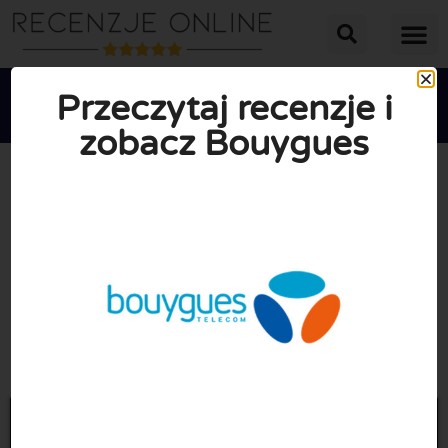
Przeczytaj recenzje i
zobacz Bouygues





ŚREDNIA OCENA: 10/10
(0 Recenzje)
Przejdź do Bouygues-
telecom.simoptions.com