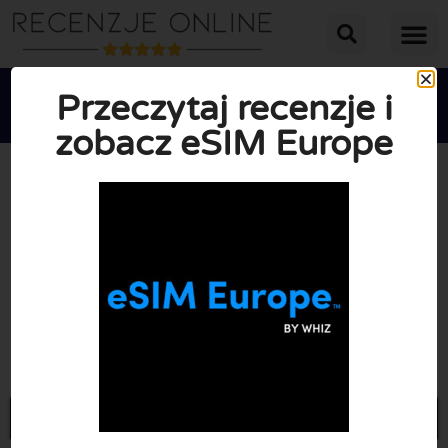
Przeczytaj recenzje i
zobacz eSIM Europe





ŚREDNIA OCENA: 10/10
(0 Recenzje)
Przejdź do Europeesim.com