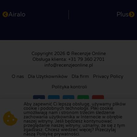
Airalo
Plus
Copyright 2026 © Recenzje Online
Obsługa klienta: +31 79 360 2701
info@recenzjeonline.pl
O nas
Dla Użytkowników
Dla firm
Privacy Policy
Polityka kontroli
Aby zapewnić Ci lepszą obsługę, używamy plików
cookie i podobnych technologii. Pliki cookie
umożliwiają nam i stronom trzecim śledzenie
Odwiedź naszą platformę recenzji w
Holandii
,
zachowania użytkownika w Internecie w obrębie
naszej witryny. Jeśli będziesz kontynuować
Wielkiej Brytanii
,
Francji
,
Niemczech
,
Belgii
,
przeglądanie naszej witryny, uznamy, że się z tym
Hiszpanii
,
Włoszech
,
Portugalii
,
Danii
,
Finlandii
i
zgadzasz. Chcesz wiedzieć więcej? Przeczytaj
naszą Politykę prywatności.