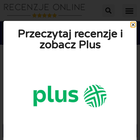
Przeczytaj recenzje i
zobacz Plus





ŚREDNIA OCENA: 10/10
(0 Recenzje)
Przejdź do Plus.pl